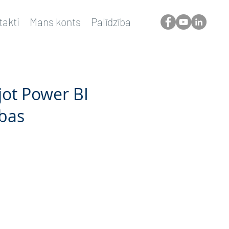
takti
Mans konts
Palīdzība
jot Power BI
ības