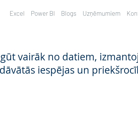
Excel
Power BI
Blogs
Uzņēmumiem
Kon
iegūt vairāk no datiem, izmanto
dāvātās iespējas un priekšroc