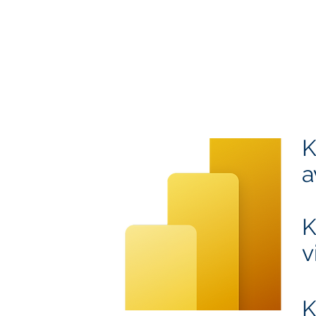
K
a
K
v
K