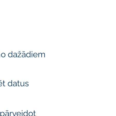
 no dažādiem
ēt datus
n pārveidot