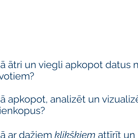
ā ātri un viegli apkopot datus
votiem?
ā apkopot, analizēt un vizualiz
ienkopus?
ā ar dažiem
klikšķiem
attīrīt u