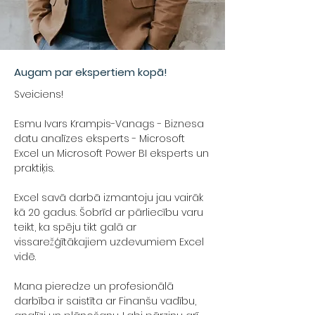
Augam par ekspertiem kopā!
Sveiciens!
​Esmu ​Ivars Krampis-Vanags - Biznesa
datu analīzes eksperts - Microsoft
Excel un Microsoft Power BI eksperts un
praktiķis.
Excel savā darbā izmantoju jau vairāk
kā 20 gadus. Šobrīd ar pārliecību varu
teikt, ka spēju tikt galā ar
vissarežģītākajiem uzdevumiem Excel
vidē.
Mana pieredze un profesionālā
darbība ir saistīta ar Finanšu vadību,