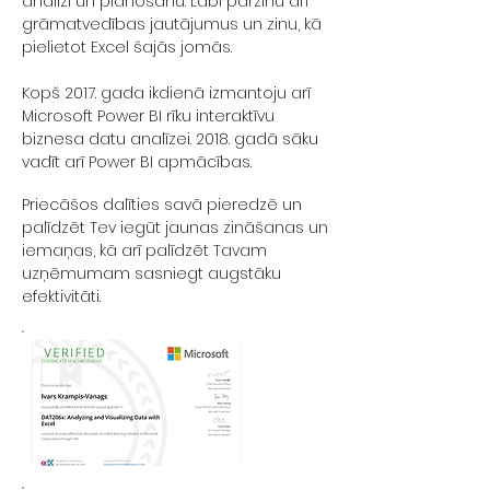
analīzi un plānošanu. Labi pārzinu arī
grāmatvedības jautājumus un zinu, kā
pielietot Excel šajās jomās.
Kopš 2017. gada ikdienā izmantoju arī
Microsoft Power BI rīku interaktīvu
biznesa datu analīzei. 2018. gadā sāku
vadīt arī Power BI apmācības.
Priecāšos dalīties savā pieredzē un
palīdzēt Tev iegūt jaunas zināšanas un
iemaņas, kā arī palīdzēt Tavam
uzņēmumam sasniegt augstāku
efektivitāti.