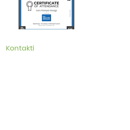
Kontakti
Ivars Krampis -Vanags
E -pasts:
ask@excelknowhow.com
Tālrunis:
+371 265 177 74
Rekvizīti
SOFIUS SIA
​Adrese: Nometņu iela 3-11, Rīga, LV-1048, Latvija
Reģ. Nr. 40103714293