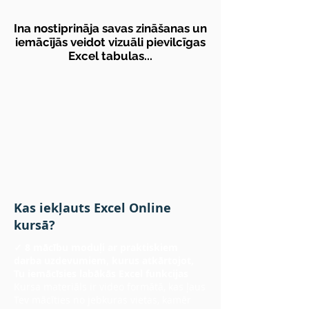
Ina nostiprināja savas zināšanas un
iemācījās veidot vizuāli pievilcīgas
Excel tabulas...
Kas iekļauts Excel Online
kursā?
✓ 8 mācību moduļi ar praktiskiem
darba uzdevumiem, kurus atkārtojot,
Tu iemācīsies labākās Excel funkcijas
Kursa materiāls ir video formātā, kas ļaus
Tev mācīties no jebkuras vietas, kamēr