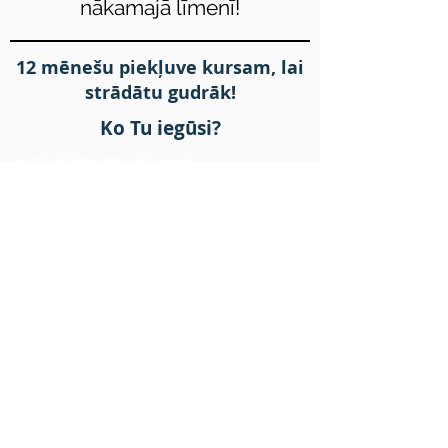
nākamajā līmenī!
12 mēnešu piekļuve kursam, lai
strādātu gudrāk!
Ko Tu iegūsi?
- Excel Online kursu
(195,- EUR)
- Meistarklasi par INDEX MATCH
(25,- EUR)
- Meistarklasi: Efektīvs darbs Pivot tabulās
(25,-
EUR)
- Meistarklasi: Dokumentu automatizācija ar Word
& Excel
(25,- EUR)
- 2020.gada novembra tiešraižu meistarklases
(39,-
EUR)
- Datu validācijas saraksti meistarklasi
(25,- EUR)
- Excel īsceļi (shortcuts) meistarklasi
(25,- EUR)
- Kā izrakstīt rēķinus no Excel
(25,- EUR)
- Kā arī nākamās 10 mūsu meistarklases,
kuras jau top!
(250,- EUR)