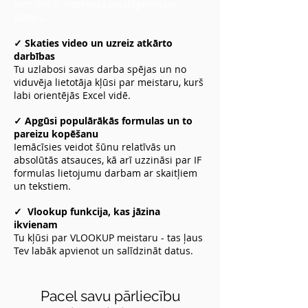
vien Tev ir interneta pieslēgums un
dators.
✓
Skaties video un uzreiz atkārto
darbības
Tu uzlabosi savas darba spējas un no
viduvēja lietotāja kļūsi par meistaru, kurš
labi orientējās Excel vidē.
✓ Apgūsi
populārākās formulas un to
pareizu kopēšanu
Iemācīsies veidot šūnu relatīvās un
absolūtās atsauces, kā arī uzzināsi par IF
formulas lietojumu darbam ar skaitļiem
un tekstiem.
✓
Vlookup funkcija, kas jāzina
ikvienam
Tu kļūsi par VLOOKUP meistaru - tas ļaus
Tev labāk apvienot un salīdzināt datus.
Pacel savu pārliecību