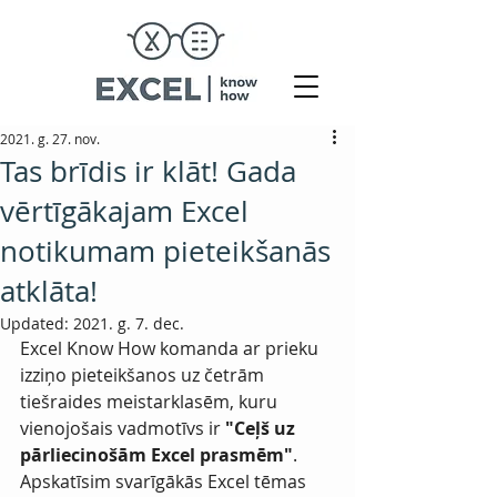
2021. g. 27. nov.
Tas brīdis ir klāt! Gada
vērtīgākajam Excel
notikumam pieteikšanās
atklāta!
Updated:
2021. g. 7. dec.
Excel Know How komanda ar prieku 
izziņo pieteikšanos uz četrām 
tiešraides meistarklasēm, kuru 
vienojošais vadmotīvs ir 
"Ceļš uz 
pārliecinošām Excel prasmēm"
. 
Apskatīsim svarīgākās Excel tēmas 