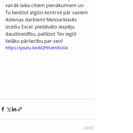
vairāk laika citiem pienākumiem un 
Tu beidzot atgūsi kontroli pār saviem 
ikdienas darbiem! Meistarklasēs 
izcelšu Excel  piedāvāto iespēju 
daudzveidību, palīdzot Tev iegūt 
lielāku pārliecību par sevi!
https://youtu.be/kQFRUenRUGo