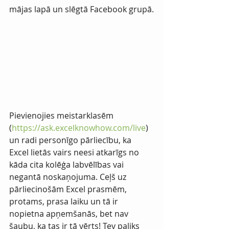
mājas lapā un slēgtā Facebook grupā.
Pievienojies meistarklasēm 
(
https://ask.excelknowhow.com/live
) 
un radi personīgo pārliecību, ka 
Excel lietās vairs neesi atkarīgs no 
kāda cita kolēģa labvēlības vai 
negantā noskaņojuma. Ceļš uz 
pārliecinošām Excel prasmēm, 
protams, prasa laiku un tā ir 
nopietna apņemšanās, bet nav 
šaubu, ka tas ir tā vērts! Tev paliks 