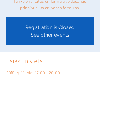
funkcionalitātes un formulu veidošanas
principus, kā arī pašas formulas.
Registration is Closed
See other events
Laiks un vieta
2019. g. 14. okt. 17:00 – 20:00
Location is TBD
Kopīgot šo pasākumu
©2026 by Excel Know How