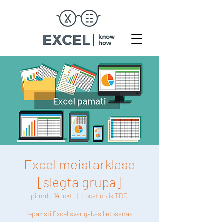
Excel meistarklase
[slēgta grupa]
pirmd., 14. okt.
  |  
Location is TBD
Iepazīsti Excel svarīgākās lietošanas